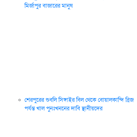
মির্জাপুর বাজারের মানুষ
শেরপুরের শুবলি সিঙ্গাইর বিল থেকে বোয়ালকান্দি ব্রিজ
পর্যন্ত খাল পুনঃখননের দাবি স্থানীয়দের