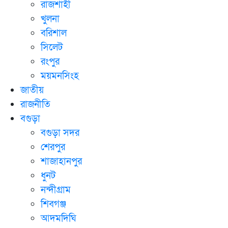
রাজশাহী
খুলনা
বরিশাল
সিলেট
রংপুর
ময়মনসিংহ
জাতীয়
রাজনীতি
বগুড়া
বগুড়া সদর
শেরপুর
শাজাহানপুর
ধুনট
নন্দীগ্রাম
শিবগঞ্জ
আদমদিঘি