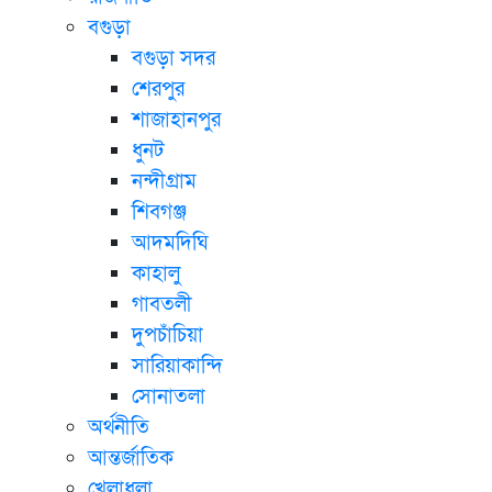
বগুড়া
বগুড়া সদর
শেরপুর
শাজাহানপুর
ধুনট
নন্দীগ্রাম
শিবগঞ্জ
আদমদিঘি
কাহালু
গাবতলী
দুপচাঁচিয়া
সারিয়াকান্দি
সোনাতলা
অর্থনীতি
আন্তর্জাতিক
খেলাধুলা