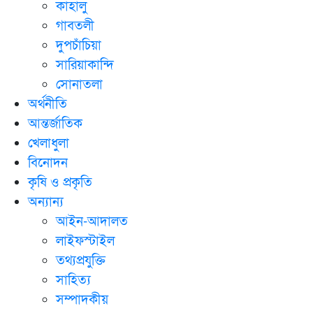
কাহালু
গাবতলী
দুপচাঁচিয়া
সারিয়াকান্দি
সোনাতলা
অর্থনীতি
আন্তর্জাতিক
খেলাধুলা
বিনোদন
কৃষি ও প্রকৃতি
অন্যান্য
আইন-আদালত
লাইফস্টাইল
তথ্যপ্রযুক্তি
সাহিত্য
সম্পাদকীয়