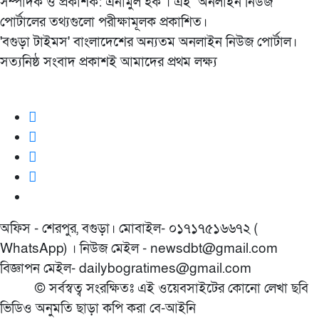
সম্পাদক ও প্রকাশক: এনামুল হক । এই অনলাইন নিউজ
পোর্টালের তথ্যগুলো পরীক্ষামূলক প্রকাশিত।
'বগুড়া টাইমস' বাংলাদেশের অন্যতম অনলাইন নিউজ পোর্টাল।
সত্যনিষ্ঠ সংবাদ প্রকাশই আমাদের প্রথম লক্ষ্য
অফিস - শেরপুর, বগুড়া। মোবাইল- ০১৭১৭৫১৬৬৭২ (
WhatsApp) । নিউজ মেইল - newsdbt@gmail.com
বিজ্ঞাপন মেইল- dailybogratimes@gmail.com
© সর্বস্বত্ব সংরক্ষিতঃ এই ওয়েবসাইটের কোনো লেখা ছবি
ভিডিও অনুমতি ছাড়া কপি করা বে-আইনি