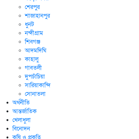
শেরপুর
শাজাহানপুর
ধুনট
নন্দীগ্রাম
শিবগঞ্জ
আদমদিঘি
কাহালু
গাবতলী
দুপচাঁচিয়া
সারিয়াকান্দি
সোনাতলা
অর্থনীতি
আন্তর্জাতিক
খেলাধুলা
বিনোদন
কৃষি ও প্রকৃতি