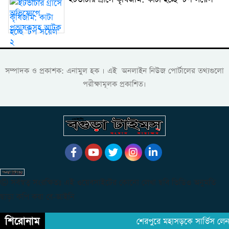
সম্পাদক ও প্রকাশক: এনামুল হক । এই অনলাইন নিউজ পোর্টালের তথ্যগুলো
পরীক্ষামূলক প্রকাশিত।
© সর্বস্বত্ব সংরক্ষিতঃ এই ওয়েবসাইটের কোনো লেখা ছবি ভিডিও অনুমতি
ছাড়া কপি করা বে-আইনি
শিরোনাম
শেরপুরে মহাসড়কে সার্ভিস লেন দ