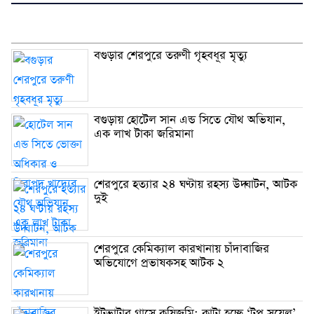
বগুড়ার শেরপুরে তরুণী গৃহবধূর মৃত্যু
বগুড়ায় হোটেল সান এন্ড সিতে যৌথ অভিযান,
এক লাখ টাকা জরিমানা
শেরপুরে হত্যার ২৪ ঘণ্টায় রহস্য উদ্ঘাটন, আটক
দুই
শেরপুরে কেমিক্যাল কারখানায় চাঁদাবাজির
অভিযোগে প্রভাষকসহ আটক ২
ইটভাটার গ্রাসে কৃষিজমি: কাটা হচ্ছে ‘টপ সয়েল’