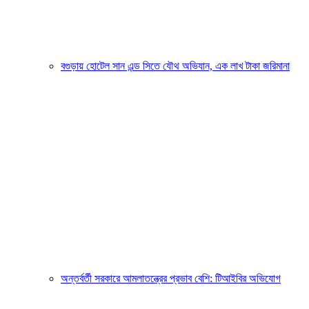
বগুড়ায় হোটেল সান এন্ড সিতে যৌথ অভিযান, এক লাখ টাকা জরিমানা
অন্তর্বর্তী সরকারে আমলাতন্ত্রের প্রভাব বেশি: টিআইবির অভিযোগ