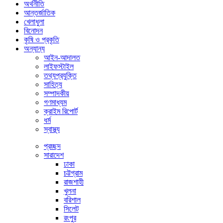
অর্থনীতি
আন্তর্জাতিক
খেলাধুলা
বিনোদন
কৃষি ও প্রকৃতি
অন্যান্য
আইন-আদালত
লাইফস্টাইল
তথ্যপ্রযুক্তি
সাহিত্য
সম্পাদকীয়
গণমাধ্যম
ক্রাইম রিপোর্ট
ধর্ম
স্বাস্থ্য
প্রচ্ছদ
সারাদেশ
ঢাকা
চট্টগ্রাম
রাজশাহী
খুলনা
বরিশাল
সিলেট
রংপুর