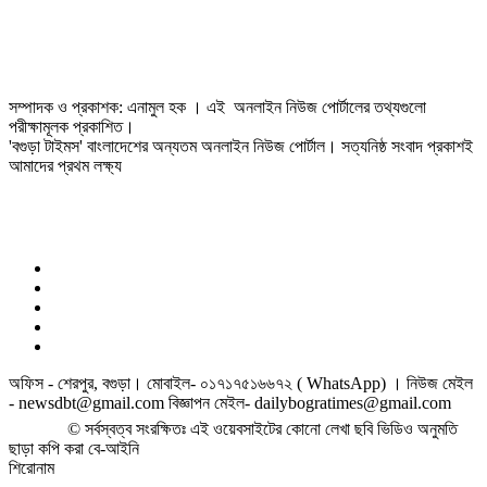
সম্পাদক ও প্রকাশক: এনামুল হক । এই অনলাইন নিউজ পোর্টালের তথ্যগুলো
পরীক্ষামূলক প্রকাশিত।
'বগুড়া টাইমস' বাংলাদেশের অন্যতম অনলাইন নিউজ পোর্টাল। সত্যনিষ্ঠ সংবাদ প্রকাশই
আমাদের প্রথম লক্ষ্য
অফিস - শেরপুর, বগুড়া। মোবাইল- ০১৭১৭৫১৬৬৭২ ( WhatsApp) । নিউজ মেইল
- newsdbt@gmail.com বিজ্ঞাপন মেইল- dailybogratimes@gmail.com
© সর্বস্বত্ব সংরক্ষিতঃ এই ওয়েবসাইটের কোনো লেখা ছবি ভিডিও অনুমতি
ছাড়া কপি করা বে-আইনি
শিরোনাম