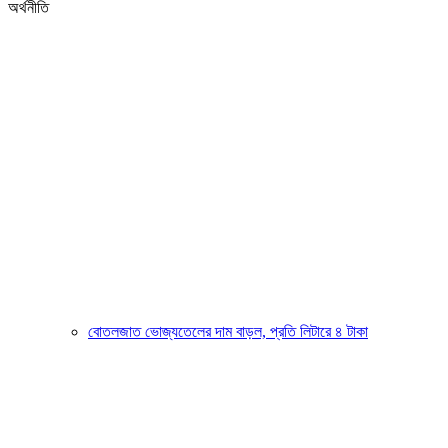
অর্থনীতি
বোতলজাত ভোজ্যতেলের দাম বাড়ল, প্রতি লিটারে ৪ টাকা