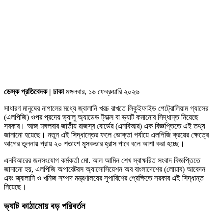
ডেস্ক প্রতিবেদক | ঢাকা
মঙ্গলবার, ১৬ ফেব্রুয়ারি ২০২৬
সাধারণ মানুষের নাগালের মধ্যে জ্বালানি খরচ রাখতে লিকুইফাইড পেট্রোলিয়াম গ্যাসের
(এলপিজি) ওপর প্রদেয় ভ্যালু অ্যাডেড ট্যাক্স বা ভ্যাট কমানোর সিদ্ধান্ত নিয়েছে
সরকার। আজ মঙ্গলবার জাতীয় রাজস্ব বোর্ডের (এনবিআর) এক বিজ্ঞপ্তিতে এই তথ্য
জানানো হয়েছে। নতুন এই সিদ্ধান্তের ফলে ভোক্তা পর্যায়ে এলপিজি ক্রয়ের ক্ষেত্রে
আগের তুলনায় প্রায় ২০ শতাংশ মূসকভার হ্রাস পাবে বলে আশা করা হচ্ছে।
এনবিআরের জনসংযোগ কর্মকর্তা মো. আল আমিন শেখ স্বাক্ষরিত সংবাদ বিজ্ঞপ্তিতে
জানানো হয়, এলপিজি অপারেটরস অ্যাসোসিয়েশন অব বাংলাদেশের (লোয়াব) আবেদন
এবং জ্বালানি ও খনিজ সম্পদ মন্ত্রণালয়ের সুপারিশের প্রেক্ষিতে সরকার এই সিদ্ধান্ত
নিয়েছে।
ভ্যাট কাঠামোয় বড় পরিবর্তন