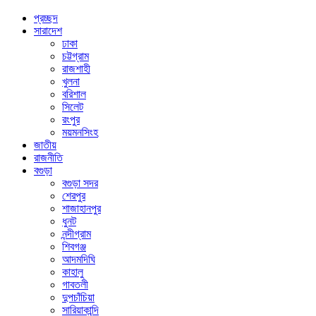
প্রচ্ছদ
সারাদেশ
ঢাকা
চট্টগ্রাম
রাজশাহী
খুলনা
বরিশাল
সিলেট
রংপুর
ময়মনসিংহ
জাতীয়
রাজনীতি
বগুড়া
বগুড়া সদর
শেরপুর
শাজাহানপুর
ধুনট
নন্দীগ্রাম
শিবগঞ্জ
আদমদিঘি
কাহালু
গাবতলী
দুপচাঁচিয়া
সারিয়াকান্দি