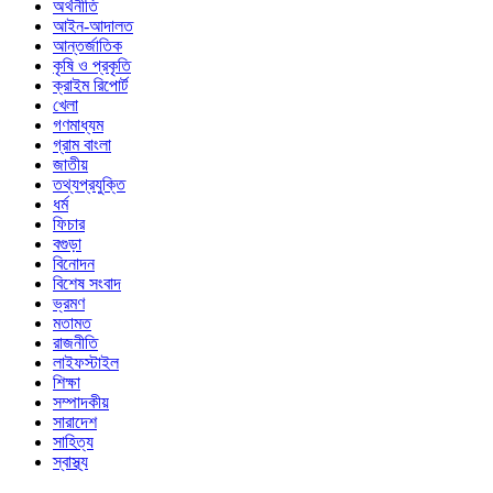
অর্থনীতি
আইন-আদালত
আন্তর্জাতিক
কৃষি ও প্রকৃতি
ক্রাইম রিপোর্ট
খেলা
গণমাধ্যম
গ্রাম বাংলা
জাতীয়
তথ্যপ্রযুক্তি
ধর্ম
ফিচার
বগুড়া
বিনোদন
বিশেষ সংবাদ
ভ্রমণ
মতামত
রাজনীতি
লাইফস্টাইল
শিক্ষা
সম্পাদকীয়
সারাদেশ
সাহিত্য
স্বাস্থ্য