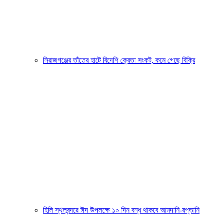
সিরাজগঞ্জের তাঁতের হাটে বিদেশি ক্রেতা সংকট, কমে গেছে বিক্রি
হিলি স্থলবন্দরে ঈদ উপলক্ষে ১০ দিন বন্ধ থাকবে আমদানি-রপ্তানি