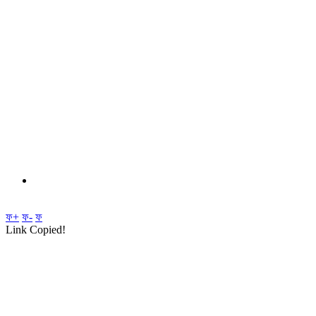
ফ+
ফ-
ফ
Link Copied!