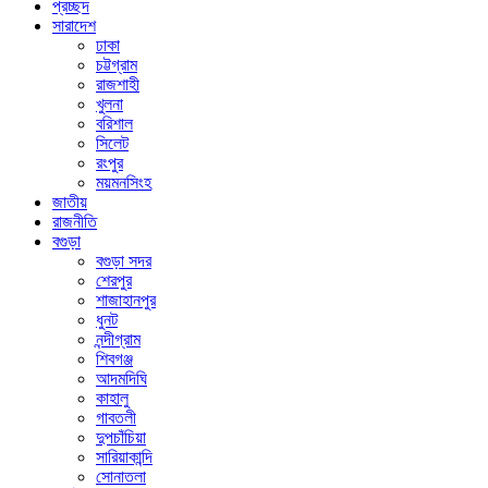
প্রচ্ছদ
সারাদেশ
ঢাকা
চট্টগ্রাম
রাজশাহী
খুলনা
বরিশাল
সিলেট
রংপুর
ময়মনসিংহ
জাতীয়
রাজনীতি
বগুড়া
বগুড়া সদর
শেরপুর
শাজাহানপুর
ধুনট
নন্দীগ্রাম
শিবগঞ্জ
আদমদিঘি
কাহালু
গাবতলী
দুপচাঁচিয়া
সারিয়াকান্দি
সোনাতলা