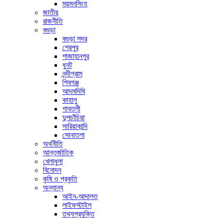
ময়মনসিংহ
জাতীয়
রাজনীতি
বগুড়া
বগুড়া সদর
শেরপুর
শাজাহানপুর
ধুনট
নন্দীগ্রাম
শিবগঞ্জ
আদমদিঘি
কাহালু
গাবতলী
দুপচাঁচিয়া
সারিয়াকান্দি
সোনাতলা
অর্থনীতি
আন্তর্জাতিক
খেলাধুলা
বিনোদন
কৃষি ও প্রকৃতি
অন্যান্য
আইন-আদালত
লাইফস্টাইল
তথ্যপ্রযুক্তি