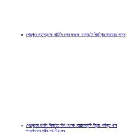
শেরপুরে মহাসড়কে সার্ভিস লেন দখলে, যানজটে মির্জাপুর বাজারের মানুষ
শেরপুরের শুবলি সিঙ্গাইর বিল থেকে বোয়ালকান্দি ব্রিজ পর্যন্ত খাল
পুনঃখননের দাবি স্থানীয়দের