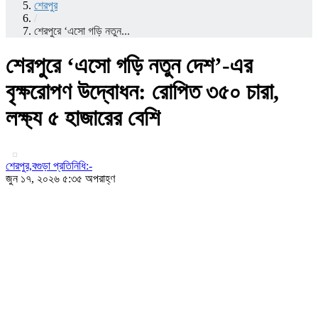
শেরপুর
/
শেরপুরে ‘এসো গড়ি নতুন...
শেরপুরে ‘এসো গড়ি নতুন দেশ’-এর
বৃক্ষরোপণ উদ্বোধন: রোপিত ৩৫০ চারা,
লক্ষ্য ৫ হাজারের বেশি
শেরপুর,বগুড়া প্রতিনিধি:-
জুন ১৭, ২০২৬ ৫:৩৫ অপরাহ্ণ