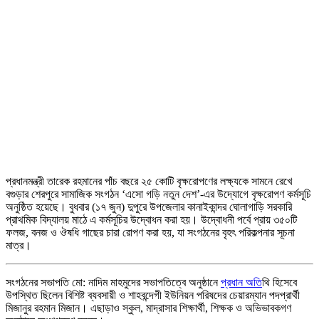
প্রধানমন্ত্রী তারেক রহমানের পাঁচ বছরে ২৫ কোটি বৃক্ষরোপণের লক্ষ্যকে সামনে রেখে
বগুড়ার শেরপুরে সামাজিক সংগঠন ‘এসো গড়ি নতুন দেশ’-এর উদ্যোগে বৃক্ষরোপণ কর্মসূচি
অনুষ্ঠিত হয়েছে। বুধবার (১৭ জুন) দুপুরে উপজেলার কানাইকান্দর ঘোলাগাড়ি সরকারি
প্রাথমিক বিদ্যালয় মাঠে এ কর্মসূচির উদ্বোধন করা হয়। উদ্বোধনী পর্বে প্রায় ৩৫০টি
ফলজ, বনজ ও ঔষধি গাছের চারা রোপণ করা হয়, যা সংগঠনের বৃহৎ পরিকল্পনার সূচনা
মাত্র।
সংগঠনের সভাপতি মো: নাদিম মাহমুদের সভাপতিত্বে অনুষ্ঠানে
প্রধান অতি
থি হিসেবে
উপস্থিত ছিলেন বিশিষ্ট ব্যবসায়ী ও শাহবন্দেগী ইউনিয়ন পরিষদের চেয়ারম্যান পদপ্রার্থী
মিজানুর রহমান মিজান। এছাড়াও স্কুল, মাদ্রাসার শিক্ষার্থী, শিক্ষক ও অভিভাবকগণ