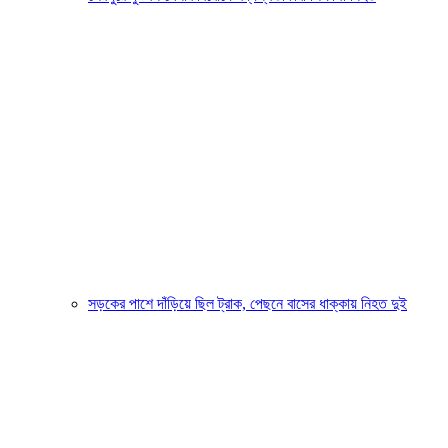
সড়কের পাশে দাঁড়িয়ে ছিল ট্রাক, পেছনে বাসের ধাক্কায় নিহত দুই