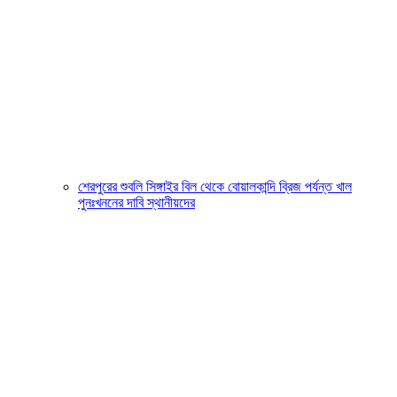
শেরপুরের শুবলি সিঙ্গাইর বিল থেকে বোয়ালকান্দি ব্রিজ পর্যন্ত খাল
পুনঃখননের দাবি স্থানীয়দের