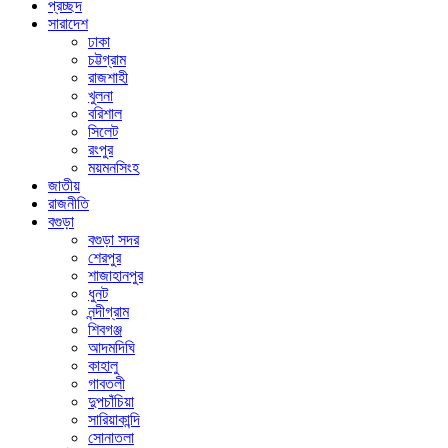
প্রচ্ছদ
সারাদেশ
ঢাকা
চট্টগ্রাম
রাজশাহী
খুলনা
বরিশাল
সিলেট
রংপুর
ময়মনসিংহ
জাতীয়
রাজনীতি
বগুড়া
বগুড়া সদর
শেরপুর
শাজাহানপুর
ধুনট
নন্দীগ্রাম
শিবগঞ্জ
আদমদিঘি
কাহালু
গাবতলী
দুপচাঁচিয়া
সারিয়াকান্দি
সোনাতলা