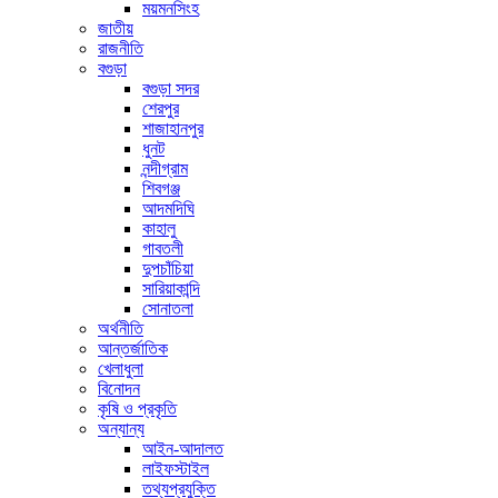
ময়মনসিংহ
জাতীয়
রাজনীতি
বগুড়া
বগুড়া সদর
শেরপুর
শাজাহানপুর
ধুনট
নন্দীগ্রাম
শিবগঞ্জ
আদমদিঘি
কাহালু
গাবতলী
দুপচাঁচিয়া
সারিয়াকান্দি
সোনাতলা
অর্থনীতি
আন্তর্জাতিক
খেলাধুলা
বিনোদন
কৃষি ও প্রকৃতি
অন্যান্য
আইন-আদালত
লাইফস্টাইল
তথ্যপ্রযুক্তি