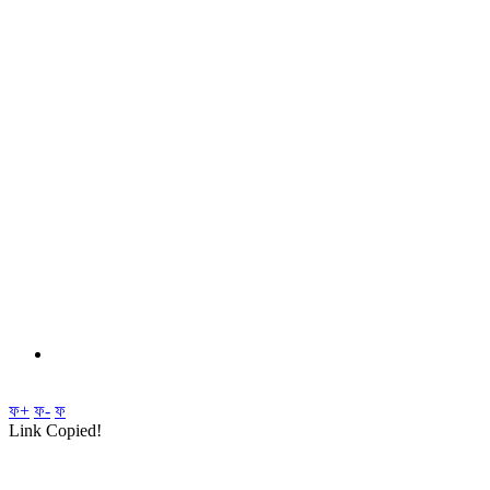
ফ+
ফ-
ফ
Link Copied!