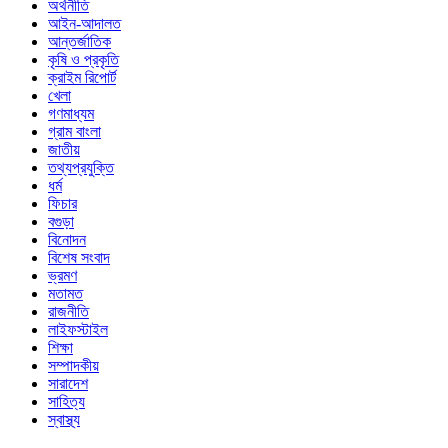
অর্থনীতি
আইন-আদালত
আন্তর্জাতিক
কৃষি ও প্রকৃতি
ক্রাইম রিপোর্ট
খেলা
গণমাধ্যম
গ্রাম বাংলা
জাতীয়
তথ্যপ্রযুক্তি
ধর্ম
ফিচার
বগুড়া
বিনোদন
বিশেষ সংবাদ
ভ্রমণ
মতামত
রাজনীতি
লাইফস্টাইল
শিক্ষা
সম্পাদকীয়
সারাদেশ
সাহিত্য
স্বাস্থ্য