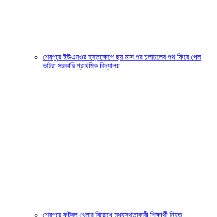
শেরপুরে ইউএনওর হস্তক্ষেপে ছয় মাস পর চলাচলের পথ ফিরে পেল
ভাটরা সরকারি প্রাথমিক বিদ্যালয়
শেরপুরে ফুটবল খেলার বিরোধে মধ্যস্থতাকারী শিক্ষার্থী নিহত