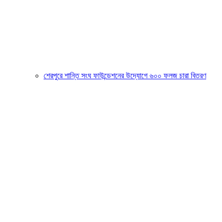
শেরপুরে শান্তি সংঘ ফাউন্ডেশনের উদ্যোগে ৬০০ ফলজ চারা বিতরণ