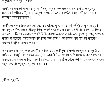
অনুষ্ঠানে অংশগ্রহণ করেন।
সংগঠনের সাধারণ সম্পাদক সুমন শিহাব, দপ্তর সম্পাদক সোহেল রানা ও অন্যান্য
সদস্যরা উপস্থিত ছিলেন। অনুষ্ঠান সঞ্চালনা করেন সংগঠনের সাংগঠনিক সম্পাদক
আরিফুল ইসলাম আরিফ।
সংগঠনের পক্ষ থেকে জানানো হয়, এটি তাদের বৃহৎ বৃক্ষরোপণ কর্মসূচির সূচনা মাত্র।
পর্যায়ক্রমে উপজেলার বিভিন্ন শিক্ষা প্রতিষ্ঠানে ৫ হাজারেরও বেশি চারা রোপণ ও বিতরণ
করা হবে। বিশেষ উদ্যোগে প্রতিটি বিদ্যালয়ে অন্তত একটি করে কৃষ্ণচূড়া গাছ রোপণের
পরিকল্পনা রয়েছে, যাতে শিক্ষার্থীরা নিজ নিজ বাড়ি ও আশপাশে গাছ লাগিয়ে পরিবেশ
সংরক্ষণে ভূমিকা রাখতে পারে।
আয়োজকরা জানান, প্রধানমন্ত্রীর ঘোষিত ২৫ কোটি বৃক্ষরোপণের লক্ষ্যে তারা স্থানীয়
পর্যায়ে এ কর্মসূচি বাস্তবায়ন করছেন। আগামী দিনে আরও বেশি সংখ্যক চারা রোপণের
মাধ্যমে তারা সবুজ বনায়নে অবদান রাখতে চান। অনুষ্ঠান শেষে উপস্থিত সকলকে গাছের
যত্ন নেওয়ার প্রত্যয় ব্যক্ত করা হয়।
কৃষি ও প্রকৃতি