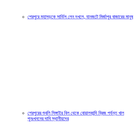
শেরপুরে মহাসড়কে সার্ভিস লেন দখলে, যানজটে মির্জাপুর বাজারের মানুষ
শেরপুরের শুবলি সিঙ্গাইর বিল থেকে বোয়ালকান্দি ব্রিজ পর্যন্ত খাল
পুনঃখননের দাবি স্থানীয়দের