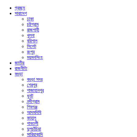
প্রচ্ছদ
সারাদেশ
ঢাকা
চট্টগ্রাম
রাজশাহী
খুলনা
বরিশাল
সিলেট
রংপুর
ময়মনসিংহ
জাতীয়
রাজনীতি
বগুড়া
বগুড়া সদর
শেরপুর
শাজাহানপুর
ধুনট
নন্দীগ্রাম
শিবগঞ্জ
আদমদিঘি
কাহালু
গাবতলী
দুপচাঁচিয়া
সারিয়াকান্দি