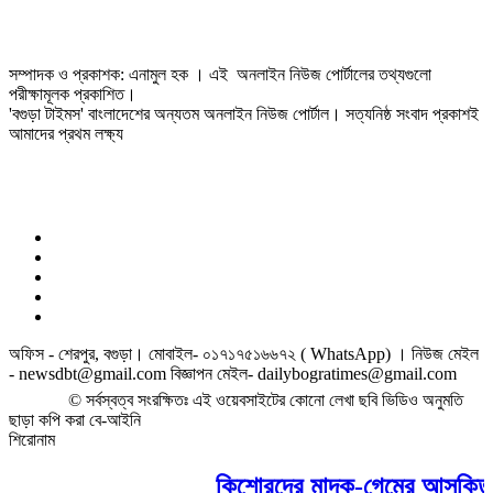
সম্পাদক ও প্রকাশক: এনামুল হক । এই অনলাইন নিউজ পোর্টালের তথ্যগুলো
পরীক্ষামূলক প্রকাশিত।
'বগুড়া টাইমস' বাংলাদেশের অন্যতম অনলাইন নিউজ পোর্টাল। সত্যনিষ্ঠ সংবাদ প্রকাশই
আমাদের প্রথম লক্ষ্য
অফিস - শেরপুর, বগুড়া। মোবাইল- ০১৭১৭৫১৬৬৭২ ( WhatsApp) । নিউজ মেইল
- newsdbt@gmail.com বিজ্ঞাপন মেইল- dailybogratimes@gmail.com
© সর্বস্বত্ব সংরক্ষিতঃ এই ওয়েবসাইটের কোনো লেখা ছবি ভিডিও অনুমতি
ছাড়া কপি করা বে-আইনি
শিরোনাম
কিশোরদের মাদক-গেমের আসক্তি ঠেক