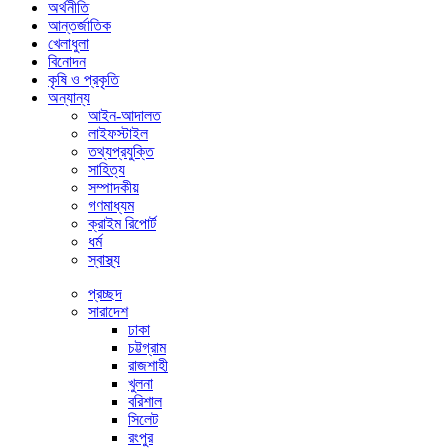
অর্থনীতি
আন্তর্জাতিক
খেলাধুলা
বিনোদন
কৃষি ও প্রকৃতি
অন্যান্য
আইন-আদালত
লাইফস্টাইল
তথ্যপ্রযুক্তি
সাহিত্য
সম্পাদকীয়
গণমাধ্যম
ক্রাইম রিপোর্ট
ধর্ম
স্বাস্থ্য
প্রচ্ছদ
সারাদেশ
ঢাকা
চট্টগ্রাম
রাজশাহী
খুলনা
বরিশাল
সিলেট
রংপুর