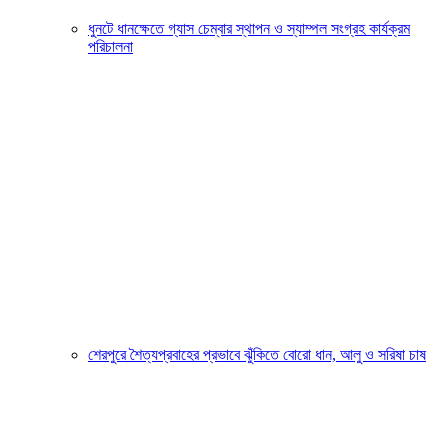
ধুনটে ধানক্ষেতে গ্যাস চেম্বার স্থাপন ও স্যাম্পল সংগ্রহ কার্যক্রম
পরিচালনা
শেরপুরে শৈত্যপ্রবাহের প্রভাবে ঝুঁকিতে বোরো ধান, আলু ও সরিষা চাষ