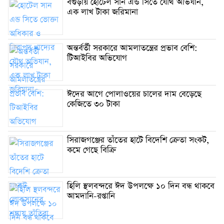
বগুড়ায় হোটেল সান এন্ড সিতে যৌথ অভিযান,
এক লাখ টাকা জরিমানা
অন্তর্বর্তী সরকারে আমলাতন্ত্রের প্রভাব বেশি:
টিআইবির অভিযোগ
ঈদের আগে পোলাওয়ের চালের দাম বেড়েছে
কেজিতে ৩০ টাকা
সিরাজগঞ্জের তাঁতের হাটে বিদেশি ক্রেতা সংকট,
কমে গেছে বিক্রি
হিলি স্থলবন্দরে ঈদ উপলক্ষে ১০ দিন বন্ধ থাকবে
আমদানি-রপ্তানি