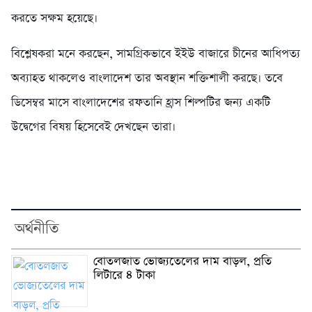
করতে সক্ষম হয়েছে।
বিশ্লেষকরা মনে করছেন, সামগ্রিকভাবে ইইউ বাজারে চীনের আধিপত্য
অব্যাহত থাকলেও বাংলাদেশ তার অবস্থান শক্তিশালী করছে। তবে
ডিসেম্বর মাসে বাংলাদেশের রফতানি হ্রাস শিল্পটির জন্য একটি
উদ্বেগের বিষয় হিসেবেই দেখছেন তারা।
অর্থনীতি
বোতলজাত ভোজ্যতেলের দাম বাড়ল, প্রতি
লিটারে ৪ টাকা