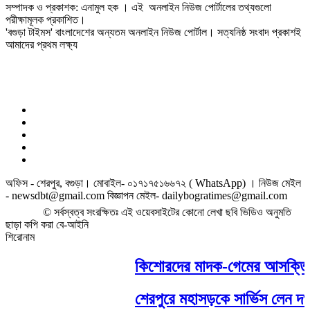
সম্পাদক ও প্রকাশক: এনামুল হক । এই অনলাইন নিউজ পোর্টালের তথ্যগুলো
পরীক্ষামূলক প্রকাশিত।
'বগুড়া টাইমস' বাংলাদেশের অন্যতম অনলাইন নিউজ পোর্টাল। সত্যনিষ্ঠ সংবাদ প্রকাশই
আমাদের প্রথম লক্ষ্য
অফিস - শেরপুর, বগুড়া। মোবাইল- ০১৭১৭৫১৬৬৭২ ( WhatsApp) । নিউজ মেইল
- newsdbt@gmail.com বিজ্ঞাপন মেইল- dailybogratimes@gmail.com
© সর্বস্বত্ব সংরক্ষিতঃ এই ওয়েবসাইটের কোনো লেখা ছবি ভিডিও অনুমতি
ছাড়া কপি করা বে-আইনি
শিরোনাম
কিশোরদের মাদক-গেমের আসক্তি ঠেক
শেরপুরে মহাসড়কে সার্ভিস লেন দখলে, 