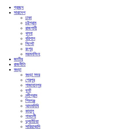
প্রচ্ছদ
সারাদেশ
ঢাকা
চট্টগ্রাম
রাজশাহী
খুলনা
বরিশাল
সিলেট
রংপুর
ময়মনসিংহ
জাতীয়
রাজনীতি
বগুড়া
বগুড়া সদর
শেরপুর
শাজাহানপুর
ধুনট
নন্দীগ্রাম
শিবগঞ্জ
আদমদিঘি
কাহালু
গাবতলী
দুপচাঁচিয়া
সারিয়াকান্দি