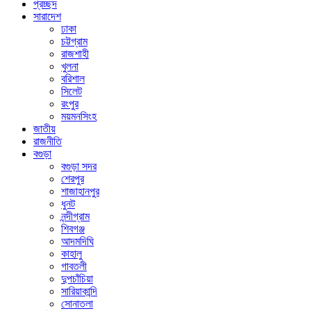
প্রচ্ছদ
সারাদেশ
ঢাকা
চট্টগ্রাম
রাজশাহী
খুলনা
বরিশাল
সিলেট
রংপুর
ময়মনসিংহ
জাতীয়
রাজনীতি
বগুড়া
বগুড়া সদর
শেরপুর
শাজাহানপুর
ধুনট
নন্দীগ্রাম
শিবগঞ্জ
আদমদিঘি
কাহালু
গাবতলী
দুপচাঁচিয়া
সারিয়াকান্দি
সোনাতলা