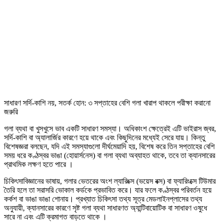
সাধারণ সর্দি-কাশি নয়, সতর্ক হোন: ৩ সপ্তাহের বেশি গলা খারাপ থাকলে পরীক্ষা করানো
জরুরি
গলা ব্যথা বা খুসখুসে ভাব একটি সাধারণ সমস্যা। অধিকাংশ ক্ষেত্রেই এটি ভাইরাস জ্বর,
সর্দি-কাশি বা অ্যালার্জির কারণে হয়ে থাকে এবং কিছুদিনের মধ্যেই সেরে যায়। কিন্তু
বিশেষজ্ঞরা বলছেন, যদি এই সমস্যাগুলো দীর্ঘমেয়াদি হয়, বিশেষ করে তিন সপ্তাহের বেশি
সময় ধরে কণ্ঠস্বর ভাঙা (হোয়ার্সনেস) বা গলা ব্যথা অব্যাহত থাকে, তবে তা ক্যানসারের
প্রাথমিক লক্ষণ হতে পারে ।
চিকিৎসাবিজ্ঞানের ভাষায়, গলার ভেতরের অংশ ল্যারিংক্স (ভয়েস বক্স) বা ফ্যারিংক্সে টিউমার
তৈরি হলে তা সরাসরি ভোকাল কর্ডকে প্রভাবিত করে। যার ফলে কণ্ঠস্বর পরিবর্তন হয়ে
কর্কশ বা ভাঙা ভাঙা শোনায়। প্রখ্যাত চিকিৎসা তথ্য সূত্র মেডলাইনপ্লাসের তথ্য
অনুযায়ী, ক্যানসারের কারণে সৃষ্ট গলা ব্যথা সাধারণত অ্যান্টিবায়োটিক বা সাধারণ ওষুধে
সারে না এবং এটি ক্রমাগত বাড়তে থাকে ।