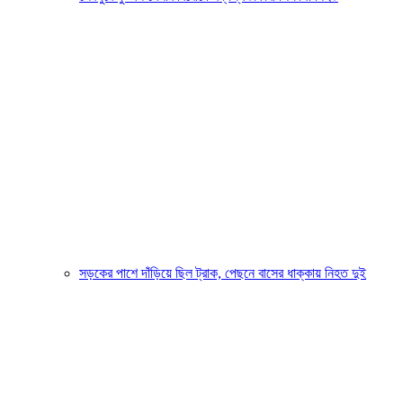
সড়কের পাশে দাঁড়িয়ে ছিল ট্রাক, পেছনে বাসের ধাক্কায় নিহত দুই