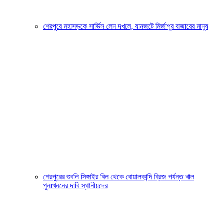
শেরপুরে মহাসড়কে সার্ভিস লেন দখলে, যানজটে মির্জাপুর বাজারের মানুষ
শেরপুরের শুবলি সিঙ্গাইর বিল থেকে বোয়ালকান্দি ব্রিজ পর্যন্ত খাল
পুনঃখননের দাবি স্থানীয়দের