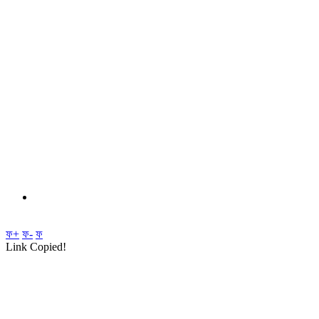
ফ+
ফ-
ফ
Link Copied!