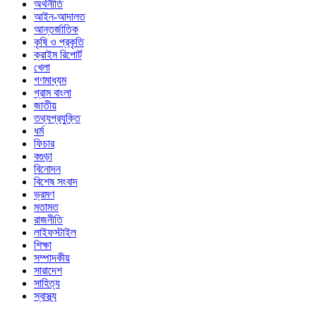
অর্থনীতি
আইন-আদালত
আন্তর্জাতিক
কৃষি ও প্রকৃতি
ক্রাইম রিপোর্ট
খেলা
গণমাধ্যম
গ্রাম বাংলা
জাতীয়
তথ্যপ্রযুক্তি
ধর্ম
ফিচার
বগুড়া
বিনোদন
বিশেষ সংবাদ
ভ্রমণ
মতামত
রাজনীতি
লাইফস্টাইল
শিক্ষা
সম্পাদকীয়
সারাদেশ
সাহিত্য
স্বাস্থ্য