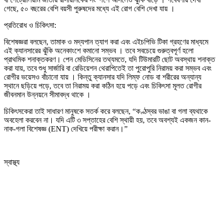
গেছে, ৫০ বছরের বেশি বয়সী পুরুষদের মধ্যে এই রোগ বেশি দেখা যায় ।
প্রতিরোধ ও চিকিৎসা:
বিশেষজ্ঞরা বলছেন, তামাক ও মদ্যপান ত্যাগ করা এবং এইচপিভি টিকা গ্রহণের মাধ্যমে
এই ক্যানসারের ঝুঁকি অনেকাংশে কমানো সম্ভব । তবে সবচেয়ে গুরুত্বপূর্ণ হলো
প্রাথমিক শনাক্তকরণ। পেন মেডিসিনের তথ্যমতে, যদি টিউমারটি ছোট অবস্থায় শনাক্ত
করা যায়, তবে শুধু সার্জারি বা রেডিয়েশন থেরাপিতেই তা পুরোপুরি নিরাময় করা সম্ভব এবং
রোগীর ভয়েসও বাঁচানো যায় । কিন্তু ক্যানসার যদি লিম্ফ নোড বা শরীরের অন্যান্য
স্থানে ছড়িয়ে পড়ে, তবে তা নিরাময় করা কঠিন হয়ে পড়ে এবং চিকিৎসা মূলত রোগীর
জীবনমান উন্নয়নে সীমাবদ্ধ থাকে ।
চিকিৎসকেরা তাই সাধারণ মানুষকে সতর্ক করে বলছেন, “কণ্ঠস্বর ভাঙা বা গলা ব্যথাকে
অবহেলা করবেন না। যদি এটি ৩ সপ্তাহের বেশি স্থায়ী হয়, তবে অবশ্যই একজন কান-
নাক-গলা বিশেষজ্ঞ (ENT) দেখিয়ে পরীক্ষা করান।”
স্বাস্থ্য