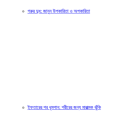
গরুর দুধ: জানুন উপকারিতা ও অপকারিতা
ইফতারের পর ধূমপান: শরীরের জন্য মারাত্মক ঝুঁকি