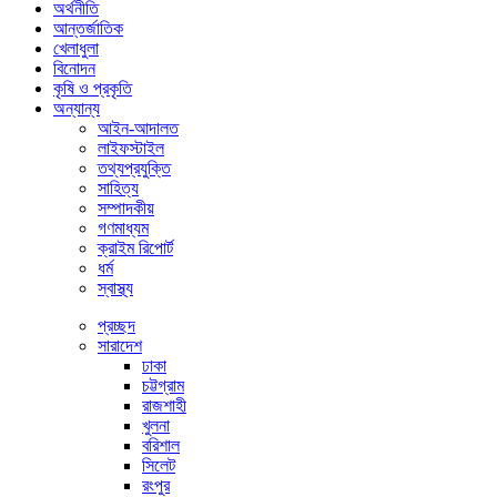
অর্থনীতি
আন্তর্জাতিক
খেলাধুলা
বিনোদন
কৃষি ও প্রকৃতি
অন্যান্য
আইন-আদালত
লাইফস্টাইল
তথ্যপ্রযুক্তি
সাহিত্য
সম্পাদকীয়
গণমাধ্যম
ক্রাইম রিপোর্ট
ধর্ম
স্বাস্থ্য
প্রচ্ছদ
সারাদেশ
ঢাকা
চট্টগ্রাম
রাজশাহী
খুলনা
বরিশাল
সিলেট
রংপুর