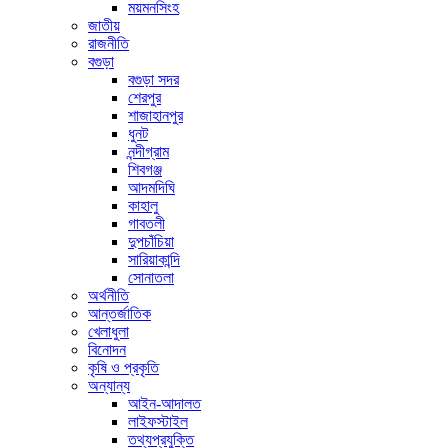
ময়মনসিংহ
জাতীয়
রাজনীতি
বগুড়া
বগুড়া সদর
শেরপুর
শাজাহানপুর
ধুনট
নন্দীগ্রাম
শিবগঞ্জ
আদমদিঘি
কাহালু
গাবতলী
দুপচাঁচিয়া
সারিয়াকান্দি
সোনাতলা
অর্থনীতি
আন্তর্জাতিক
খেলাধুলা
বিনোদন
কৃষি ও প্রকৃতি
অন্যান্য
আইন-আদালত
লাইফস্টাইল
তথ্যপ্রযুক্তি