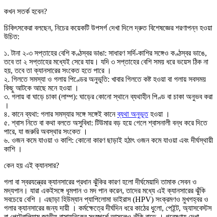
কখন সতর্ক হবেন?
চিকিৎসকেরা বলছেন, নিচের কয়েকটি উপসর্গ দেখা দিলে দ্রুত বিশেষজ্ঞের শরণাপন্ন হওয়া
উচিত:
১. টানা ২-৩ সপ্তাহের বেশি কণ্ঠস্বর ভাঙা: সাধারণ সর্দি-কাশির সঙ্গেও কণ্ঠস্বর ভাঙে,
তবে তা ২ সপ্তাহের মধ্যেই সেরে যায়। যদি ৩ সপ্তাহের বেশি সময় ধরে ভয়েস ঠিক না
হয়, তবে তা ক্যানসারের সংকেত হতে পারে ।
২. গিলতে সমস্যা ও গলায় পিণ্ডের অনুভূতি: খাবার গিলতে কষ্ট হওয়া বা গলায় সবসময়
কিছু আটকে আছে মনে হওয়া ।
৩. গলায় বা ঘাড়ে চাকা (লাম্প): ঘাড়ের কোনো স্থানে ব্যথাহীন পিণ্ড বা চাকা অনুভব করা
।
৪. কানে ব্যথা: গলার সমস্যার সঙ্গে সঙ্গেই কানে
ব্যথা অনুভূত
হওয়া ।
৫. শ্বাস নিতে বা কথা বলতে অসুবিধা: টিউমার বড় হয়ে গেলে শ্বাসনালী বন্ধ করে দিতে
পারে, যা জরুরি অবস্থার সংকেত ।
৬. ওজন কমে যাওয়া ও কাশি: কোনো কারণ ছাড়াই হঠাৎ ওজন কমে যাওয়া এবং দীর্ঘস্থায়ী
কাশি ।
কেন হয় এই ক্যানসার?
গলা বা স্বরযন্ত্রের ক্যানসারের প্রধান ঝুঁকির কারণ হলো দীর্ঘমেয়াদি তামাক সেবন ও
মদ্যপান। যারা একইসঙ্গে ধূমপান ও মদ পান করেন, তাদের মধ্যে এই ক্যানসারের ঝুঁকি
সবচেয়ে বেশি । এছাড়া হিউম্যান প্যাপিলোমা ভাইরাস (HPV) সংক্রমণও মুখগহ্বর ও
গলার ক্যানসারের জন্য দায়ী । কর্মক্ষেত্রে দীর্ঘদিন ধরে কাঠের ধুলো, পেইন্ট, অ্যাসবেস্টস
বা পেট্রোলিয়াম জাতীয় রাসায়নিকের সংস্পর্শে আসলেও ঝুঁকি বাড়ে । গবেষণায় দেখা