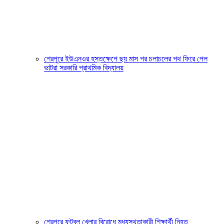
শেরপুরে ইউএনওর হস্তক্ষেপে ছয় মাস পর চলাচলের পথ ফিরে পেল
ভাটরা সরকারি প্রাথমিক বিদ্যালয়
শেরপুরে ফুটবল খেলার বিরোধে মধ্যস্থতাকারী শিক্ষার্থী নিহত