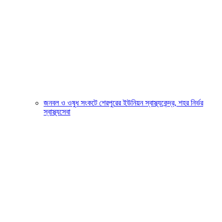
জনবল ও ওষুধ সংকটে শেরপুরের ইউনিয়ন স্বাস্থ্যকেন্দ্র, শহর নির্ভর
স্বাস্থ্যসেবা